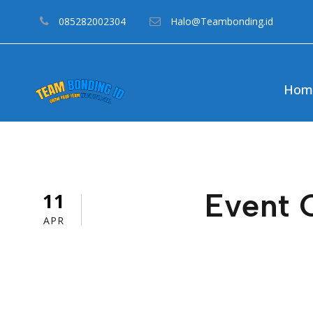
085282002304
Halo@Teambonding.id
Hom
Event 
11
APR