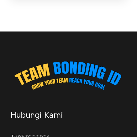
900.00
Rp
0
/ orang
Sewa Lokasi
Aula
Hubungi Kami
Makan 1x
Coffee Break 2x
T:
085282002304