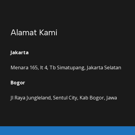
PAKET OUTBOUND 2 DAY 1
NIGHT
Minimal 30 orang
Alamat Kami
1.500.0
Rp
Jakarta
00
Menara 165, lt 4, Tb Simatupang, Jakarta Selatan
/ orang
Bogor
Jl Raya Jungleland, Sentul City, Kab Bogor, Jawa
Sewa Lokasi
Aula