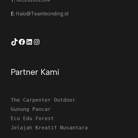
E:
Halo@Teambonding.id
Game Master
Crew Teknis
TikTok
Facebook
LinkedIn
Instagram
LO
Peralatan Games
Partner Kami
Sound STD
The Carpenter Outdoor
Gunung Pancar
Eco Edu Forest
Jelajah Kreatif Nusantara