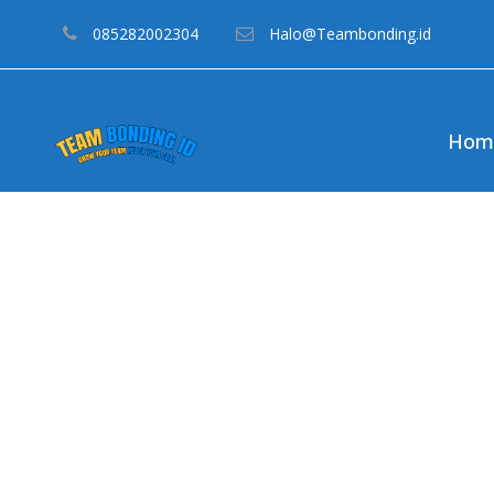
085282002304
Halo@Teambonding.id
Hom