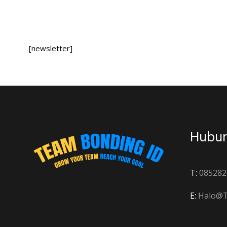
[newsletter]
Hubun
T:
085282
E:
Halo@T